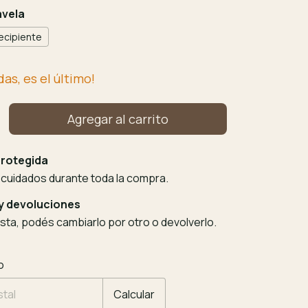
avela
ecipiente
das, es el último!
rotegida
 cuidados durante toda la compra.
y devoluciones
usta, podés cambiarlo por otro o devolverlo.
 CP:
Cambiar CP
o
Calcular