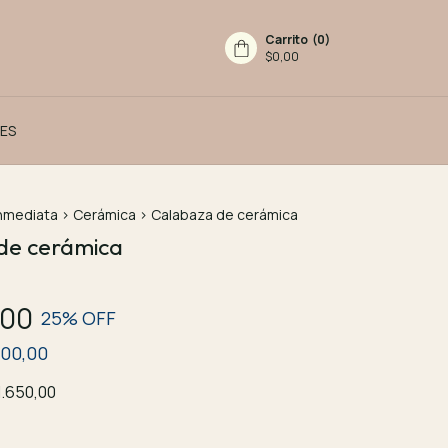
Carrito
(
0
)
$0,00
ES
inmediata
>
Cerámica
>
Calabaza de cerámica
de cerámica
,00
25
% OFF
500,00
1.650,00