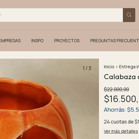
EMPRESAS
INSPO
PROYECTOS
PREGUNTAS FRECUENT
Inicio
>
Entrega 
1
/
3
Calabaza 
$22.000,00
$16.500
Ahorrás:
$5.
24
cuotas de
$
Ver más detalles