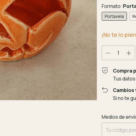
Formato:
Port
Portavela
R
¡No te lo pier
Compra p
Tus datos
Cambios 
Si no te g
Entregas para el
Medios de enví