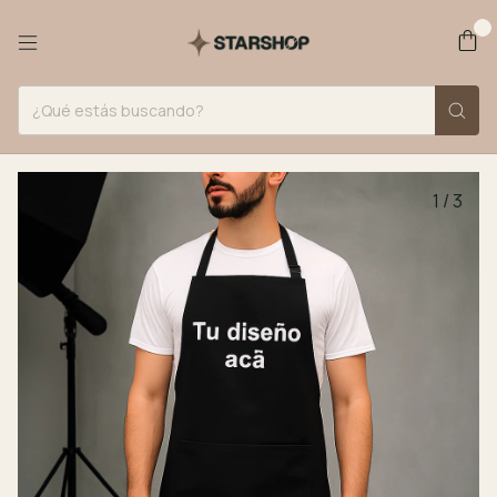
0
1
/
3