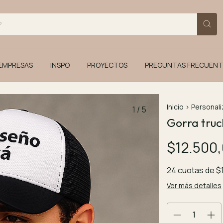
EMPRESAS
INSPO
PROYECTOS
PREGUNTAS FRECUENT
Inicio
>
Personali
1
/
5
Gorra truc
$12.500
24
cuotas de
$
Ver más detalles