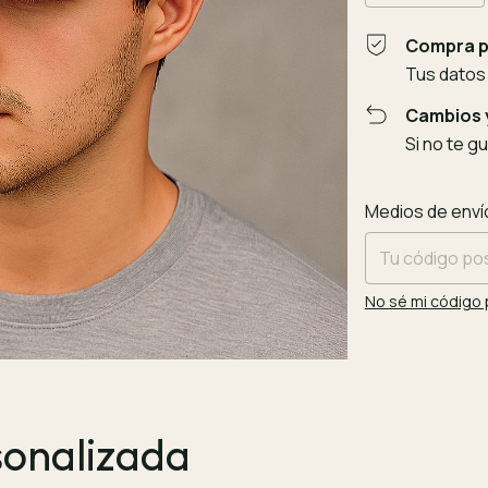
Compra p
Tus datos
Cambios 
Si no te g
Entregas para el
Medios de enví
No sé mi código 
sonalizada