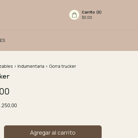
Carrito
(
0
)
$0,00
ES
zables
>
Indumentaria
>
Gorra trucker
ker
,00
1.250,00