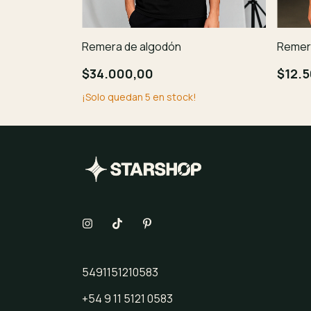
Remera de algodón
Remera
$34.000,00
$12.
¡Solo quedan
5
en stock!
5491151210583
+54 9 11 5121 0583