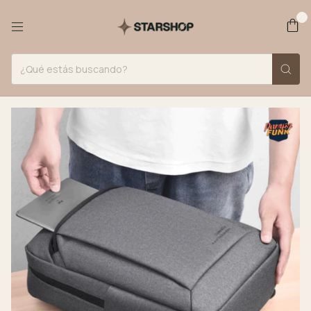
0
1
/
5