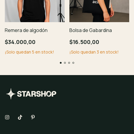
Remera de algodón
Bolsa de Gabardina
$34.000,00
$16.500,00
¡Solo quedan
5
en stock!
¡Solo quedan
3
en stock!