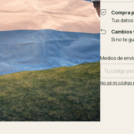
Compra p
Tus datos
Cambios 
Si no te g
Entregas para el
Medios de enví
No sé mi código 