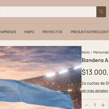
EMPRESAS
INSPO
PROYECTOS
PREGUNTAS FRECUENT
Inicio
>
Personali
Bandera A
$13.000
24
cuotas de
$
Ver más detalles