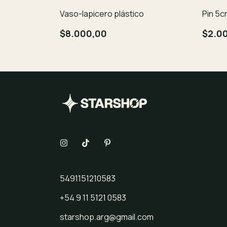
Vaso-lapicero plástico
Pin 5c
$8.000,00
$2.0
5491151210583
+54 9 11 5121 0583
starshop.arg@gmail.com