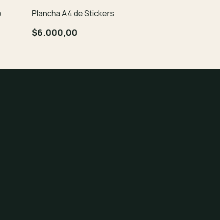
Almohadón 3
o
Plancha A4 de Stickers
$7.000,00
$6.000,00
¡Solo quedan
3