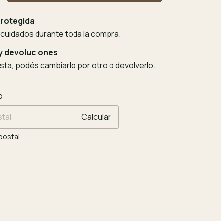
rotegida
 cuidados durante toda la compra.
y devoluciones
usta, podés cambiarlo por otro o devolverlo.
 CP:
Cambiar CP
o
Calcular
postal