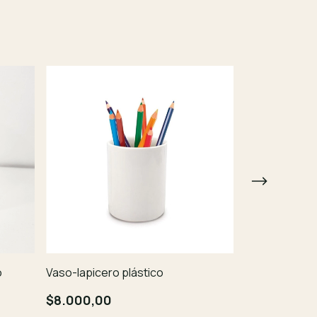
o
Vaso-lapicero plástico
Mouse pad
$8.000,00
$6.000,00