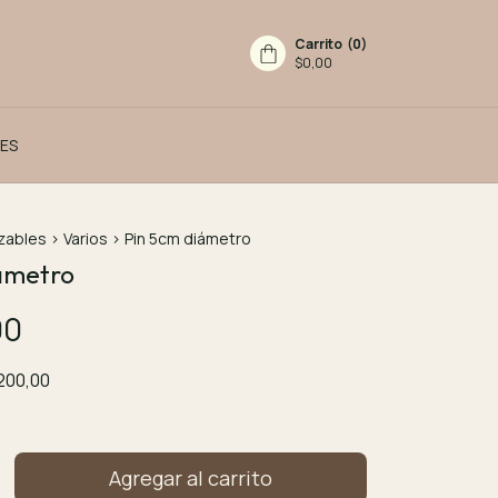
Carrito
(
0
)
$0,00
ES
zables
>
Varios
>
Pin 5cm diámetro
ámetro
00
200,00