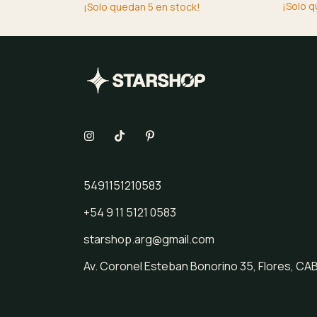
¡Solo 
¡Solo quedan
5
en stock!
5491151210583
+54 9 11 5121 0583
starshop.arg@gmail.com
Av. Coronel Esteban Bonorino 35, Flores, CA