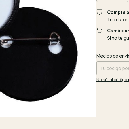
Compra p
Tus datos
Cambios 
Si no te g
Entregas para el
Medios de enví
No sé mi código 